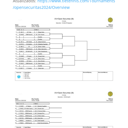
Atualizados:
https://www.tietennis.com/Tournaments
/opensecuritas2024/Overview