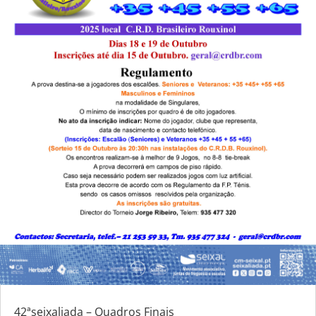
42ªseixaliada – Quadros Finais