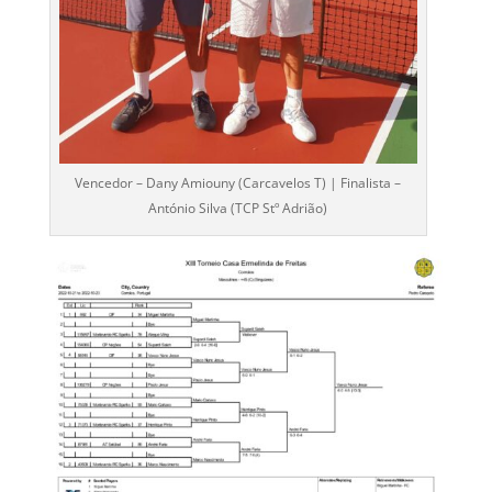
Vencedor – Dany Amiouny (Carcavelos T) | Finalista –
António Silva (TCP Stº Adrião)