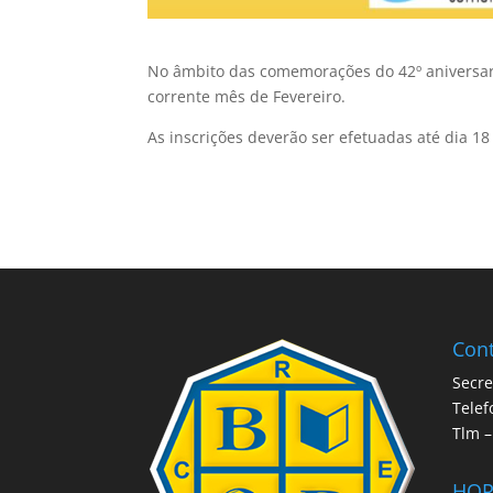
No âmbito das comemorações do 42º aniversari
corrente mês de Fevereiro.
As inscrições deverão ser efetuadas até dia 18
Cont
Secre
Telef
Tlm –
HOR