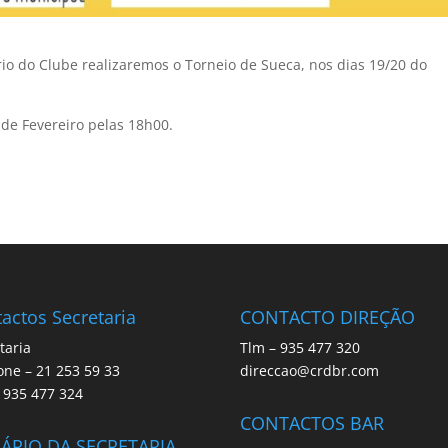
o do Clube realizaremos o Torneio de Sueca, nos dias 19/20 do
 de Fevereiro pelas 18h00.
actos Secretaria
CONTACTO DIREÇÃO
taria
Tlm – 935 477 320
one – 21 253 59 33
direccao@crdbr.com
 935 477 324
CONTACTOS BAR
ÁRIO DA SECRETARIA