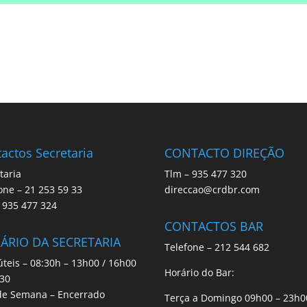
actos Secretaria
CONTACTO DIREÇÃO
taria
Tlm – 935 477 320
one – 21 253 59 33
direccao@crdbr.com
 935 477 324
CONTACTOS BAR
ÁRIO DA SECRETARIA
Telefone – 212 544 682
úteis – 08:30h – 13h00 / 16h00
Horário do Bar:
h30
de Semana – Encerrado
Terça a Domingo 09h00 – 23h0