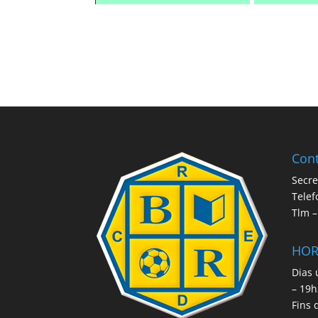
Cont
Secre
Telef
Tlm –
HOR
Dias 
– 19
Fins 