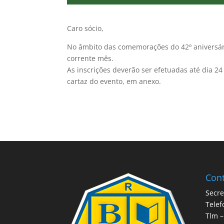
Caro sócio,
No âmbito das comemorações do 42º aniversár
corrente mês.
As inscrições deverão ser efetuadas até dia 24
cartaz do evento, em anexo.
Cont
Secre
Telef
Tlm –