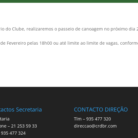
io do Clube, realizaremos o passeio de canoagem no próximo dia 
 de Fevereiro pelas 18h00 ou até limite ao limite de vagas, conform
actos Secretaria
CONTACTO DIREÇÃO
taria
Tlm – 935 477 320
one – 21 253 59 33
direccao@crdbr.com
 935 477 324