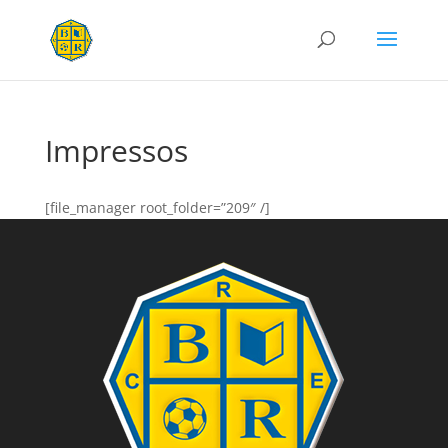
Impressos
[file_manager root_folder=”209″ /]